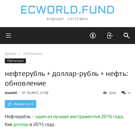
БУДУЩЕЕ. СИСТЕМНО
Открыть главное меню
Открыть скрытые 
Отк
Домой
Публичные
Публичные
нефтерубль + доллар-рубль + нефть:
обновление
ecworld
-
01.10.2017, 21:09
5050
0
Нравится
0
Нефтерубль -
один из лучших инструментов 2016 года
.
Как
доллар
в 2015 году.