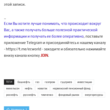
этой записи.
_
Если Вы хотите лучше понимать, что происходит вокруг
Вас, а также получать больше полезной практической
информации и получать ее более оперативно
, поставьте
приложение Telegram и присоединяйтесь к нашему каналу
-
https://t.me/ecworld
- заходите и обязательно нажимайте
внизу канала кнопку
JOIN
.
ТЕГИ
башнефть
газ
газпром
гуцериев
инвестиции
михельсон
нефть
новатэк
норвежский пенсионный фонд
роснефть
русснефть
тимченко
фондовый рынок
энергоресурсы
Нравится
1