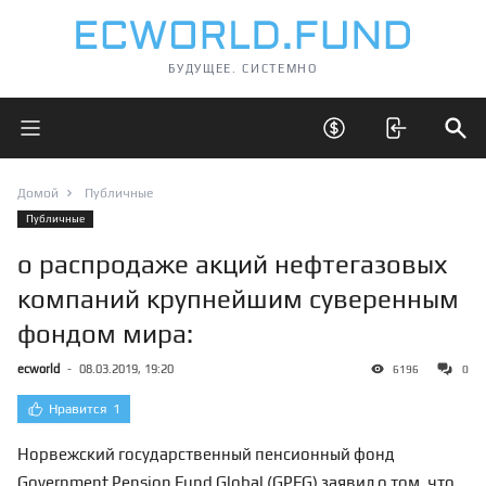
БУДУЩЕЕ. СИСТЕМНО
Открыть главное меню
Открыть скрытые 
Отк
Домой
Публичные
Публичные
о распродаже акций нефтегазовых
компаний крупнейшим суверенным
фондом мира:
ecworld
-
08.03.2019, 19:20
6196
0
Нравится
1
Норвежский государственный пенсионный фонд
Government Pension Fund Global (GPFG) заявил о том, что