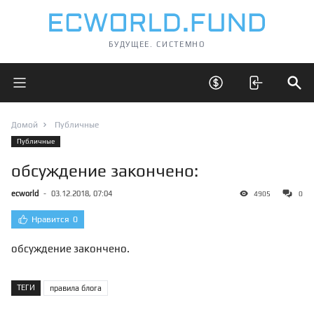
БУДУЩЕЕ. СИСТЕМНО
Открыть главное меню
Открыть скрытые 
Отк
Домой
Публичные
Публичные
обсуждение закончено:
ecworld
-
03.12.2018, 07:04
4905
0
Нравится
0
обсуждение закончено.
ТЕГИ
правила блога