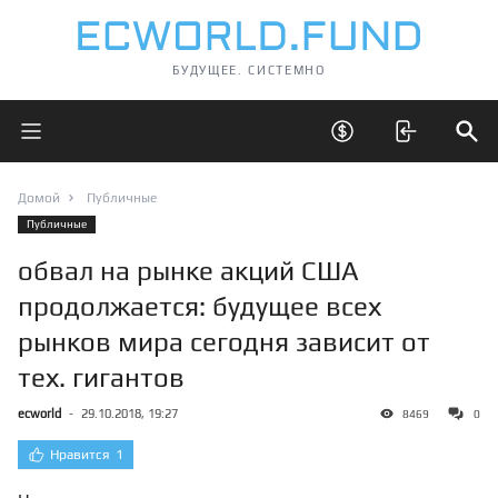
БУДУЩЕЕ. СИСТЕМНО
Открыть главное меню
Открыть скрытые 
Отк
Домой
Публичные
Публичные
обвал на рынке акций США
продолжается: будущее всех
рынков мира сегодня зависит от
тех. гигантов
ecworld
-
29.10.2018, 19:27
8469
0
Нравится
1