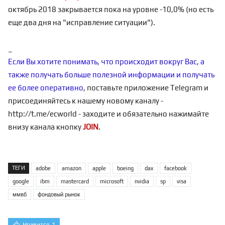
октябрь 2018 закрывается пока на уровне -10,0% (но есть
еще два дня на "исправление ситуации").
_
Если Вы хотите понимать, что происходит вокруг Вас, а
также получать больше полезной информации и получать
ее более оперативно
, поставьте приложение Telegram и
присоединяйтесь к нашему новому каналу -
http://t.me/ecworld
- заходите и обязательно нажимайте
внизу канала кнопку
JOIN
.
ТЕГИ
adobe
amazon
apple
boeing
dax
facebook
google
ibm
mastercard
microsoft
nvidia
sp
visa
ммвб
фондовый рынок
Нравится
1