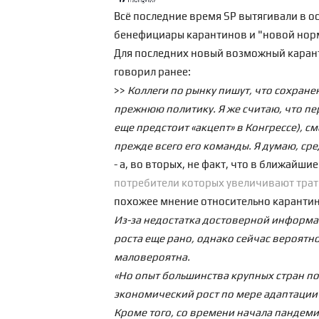
Всё последние время SP вытягивали в ос
бенефициары карантинов и "новой нор
Для последних новый возможный карантин
говорил ранее
:
>>
Коллеги по рынку пишут, что сохране
прежнюю политику. Я же считаю, что пе
еще предстоит «акцепт» в Конгрессе), 
прежде всего его команды. Я думаю, сре
- а, во вторых, не факт, что в ближайши
потребители которых увеличивают траты
похожее мнение относительно карантин
Из-за недостатка достоверной информа
роста еще рано, однако сейчас вероятно
маловероятна.
«Но опыт большинства крупных стран п
экономический рост по мере адаптации 
Кроме того, со времени начала пандеми