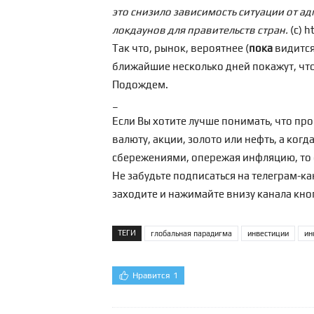
это снизило зависимость ситуации от а
локдаунов для правительств стран.
(с) 
Так что, рынок, вероятнее (
пока
видится 
ближайшие несколько дней покажут, чт
Подождем.
_
Если Вы хотите лучше понимать, что пр
валюту, акции, золото или нефть, а ког
сбережениями, опережая инфляцию, то 
Не забудьте подписаться на телеграм-к
заходите и нажимайте внизу канала кн
ТЕГИ
глобальная парадигма
инвестиции
ин
Нравится
1