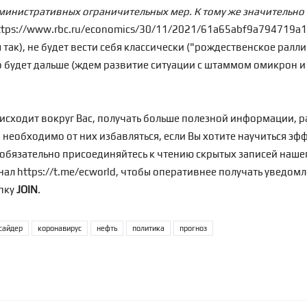
дминистративных ограничительных мер. К тому же значительно
https://www.rbc.ru/economics/30/11/2021/61a65abf9a794719a
так), не будет вести себя классически ("рождественское ралли").
о будет дальше (ждем развитие ситуации с штаммом омикрон и
оисходит вокруг Вас, получать больше полезной информации, р
да необходимо от них избавляться, если Вы хотите научиться э
обязательно присоединяйтесь к чтению скрытых записей нашег
анал
https://t.me/ecworld
, чтобы оперативнее получать уведомл
опку
JOIN
.
сайдер
коронавирус
нефть
политика
прогноз