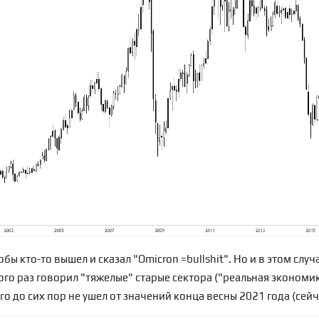
бы кто-то вышел и сказал "Omicron =bullshit". Но и в этом случ
о раз говорил "тяжелые" старые сектора ("реальная экономика"
того до сих пор не ушел от значений конца весны 2021 года (сей