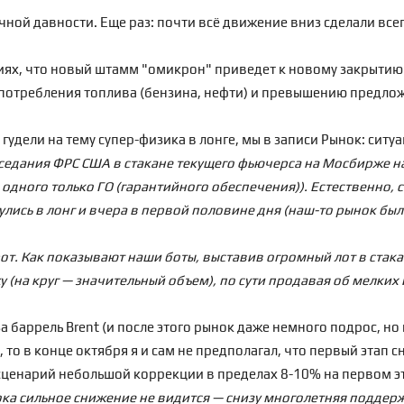
ной давности. Еще раз: почти всё движение вниз сделали всег
иях, что новый штамм "омикрон" приведет к новому закрыти
потребления топлива (бензина, нефти) и превышению предлож
гудели на тему супер-физика в лонге, мы в записи
Рынок: ситу
аседания ФРС США в стакане текущего фьючерса на Мосбирже на
 одного только ГО (гарантийного обеспечения)). Естественно, 
лись в лонг и вчера в первой половине дня (наш-то рынок был
рот. Как показывают наши боты, выставив огромный лот в стак
 (на круг — значительный объем), по сути продавая об мелких
за баррель Brent (и после этого рынок даже немного подрос, но
д, то в конце октября я и сам не предполагал, что первый этап 
ценарий небольшой коррекции в пределах 8-10% на первом э
пока сильное снижение не видится — снизу многолетняя поддер