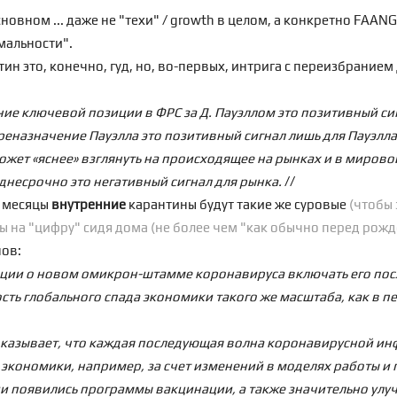
новном ... даже не "техи" / growth в целом, а конкретно FAAN
мальности".
 это, конечно, гуд, но, во-первых, интрига с переизбранием Д
ние ключевой позиции в ФРС за Д. Пауэллом это позитивный сиг
реназначение Пауэлла это позитивный сигнал лишь для Пауэлла
сможет «яснее» взглянуть на происходящее на рынках и в миро
днесрочно это негативный сигнал для рынка.
//
е месяцы
внутренние
карантины будут такие же суровые
(чтобы
 на "цифру" сидя дома (не более чем "как обычно перед рож
ов:
ции о новом омикрон-штамме коронавируса включать его пос
сть глобального спада экономики такого же масштаба, как в п
оказывает, что каждая последующая волна коронавирусной ин
экономики, например, за счет изменений в моделях работы и п
и появились программы вакцинации, а также значительно улу