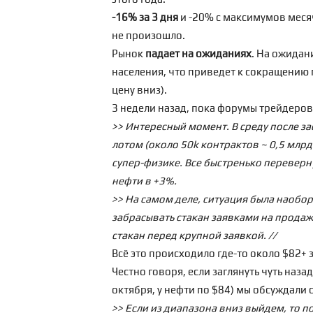
-16% за 3 дня
и -20% с максимумов месяч
не произошло.
Рынок
падает на ожиданиях
. На ожидан
населения, что приведет к сокращению 
цену вниз).
3 недели назад, пока форумы трейдеров 
>> Интересный момент. В среду после з
лотом (около 50k контрактов ~ 0,5 млрд
супер-физике. Все быстренько переверну
нефти в +3%.
>> На самом деле, ситуация была наобо
забрасывать стакан заявками на продажу
стакан перед крупной заявкой. //
Всё это происходило где-то около $82+ 
Честно говоря, если заглянуть чуть наза
октября, у нефти по $84) мы
обсуждали
с
>> Если из диапазона вниз выйдем, то 