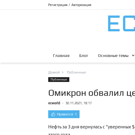
Регистрация
/
Авторизация
Главная
Блог
Основные темы
Домой
Публичные
Публичные
Омикрон обвалил це
ecworld
-
30.11.2021, 18:17
Нравится
1
Нефть за 3 дня вернулась с "уверенных $
этого года.