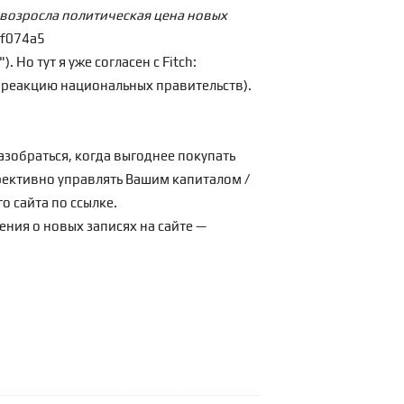
 возросла политическая цена новых
1f074a5
 Но тут я уже согласен с Fitch:
 реакцию национальных правительств).
азобраться, когда выгоднее покупать
ффективно управлять Вашим капиталом /
о сайта по
ссылке
.
ения о новых записях на сайте —