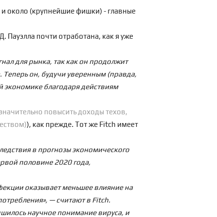
G и около (крупнейшие фишки) - главные
. Пауэлла почти отработана, как я уже
нал для рынка, так как он продолжит
. Теперь он, будучи уверенным (правда,
вой экономике благодаря действиям
 значительно повысить доходы техов,
деством)
), как прежде. Тот же Fitch имеет
ледствия в прогнозы экономического
ервой половине 2020 года,
фекции оказывает меньшее влияние на
отребления», — считают в Fitch.
чшилось научное понимание вируса, и