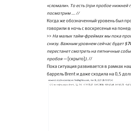
«сломали». То есть (при пробое нижней 
посмотрим ... //
Когда же обозначенный уровень был про
говорили в ночь с воскресенья на понед
>>
На малых тайм-фреймах мы пока проби
снизу. Важным уровнем сейчас будет $
7
перестанет смотреть на пятничные собы
пробоя —
[скрыто]
).
//
Пока ситуация развивается в рамках наш
баррель Brent и даже сходила на 0,5 дол