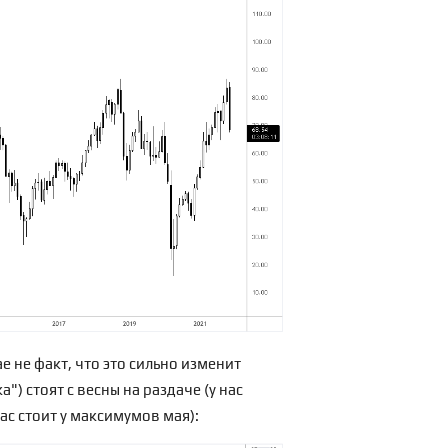
ае не факт, что это сильно изменит
) стоят с весны на раздаче (у нас
час стоит у максимумов мая):