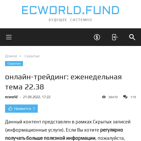
БУДУЩЕЕ. СИСТЕМНО
Открыть главное меню
Открыть скрытые 
Отк
Домой
Скрытые
Скрытые
онлайн-трейдинг: еженедельная
тема 22.38
ecworld
-
21.09.2022, 17:22
38470
119
Нравится
7
Данный контент представлен в рамках Скрытых записей
(информационные услуги). Если Вы хотите
регулярно
получать больше полезной информации
, пожалуйста,