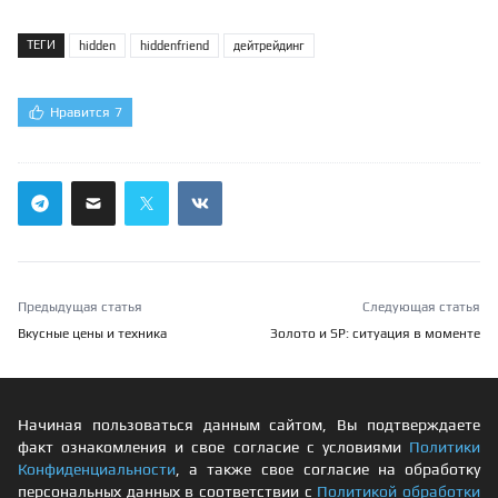
ТЕГИ
hidden
hiddenfriend
дейтрейдинг
Нравится
7
Предыдущая статья
Следующая статья
Вкусные цены и техника
Золото и SP: ситуация в моменте
Начиная пользоваться данным сайтом, Вы подтверждаете
факт ознакомления и свое согласие с условиями
Политики
Конфиденциальности
, а также свое согласие на обработку
персональных данных в соответствии с
Политикой обработки