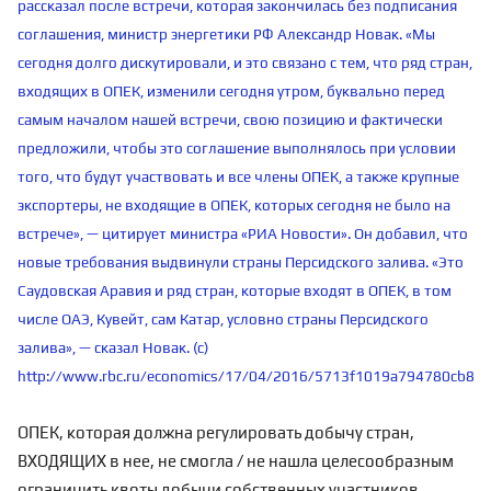
рассказал после встречи, которая закончилась без подписания
соглашения, министр энергетики РФ Александр Новак. «Мы
сегодня долго дискутировали, и это связано с тем, что ряд стран,
входящих в ОПЕК, изменили сегодня утром, буквально перед
самым началом нашей встречи, свою позицию и фактически
предложили, чтобы это соглашение выполнялось при условии
того, что будут участвовать и все члены ОПЕК, а также крупные
экспортеры, не входящие в ОПЕК, которых сегодня не было на
встрече», — цитирует министра «РИА Новости». Он добавил, что
новые требования выдвинули страны Персидского залива. «Это
Саудовская Аравия и ряд стран, которые входят в ОПЕК, в том
числе ОАЭ, Кувейт, сам Катар, условно страны Персидского
залива», — сказал Новак. (с)
http://www.rbc.ru/economics/17/04/2016/5713f1019a794780cb8b
ОПЕК, которая должна регулировать добычу стран,
ВХОДЯЩИХ в нее, не смогла / не нашла целесообразным
ограничить квоты добычи собственных участников.