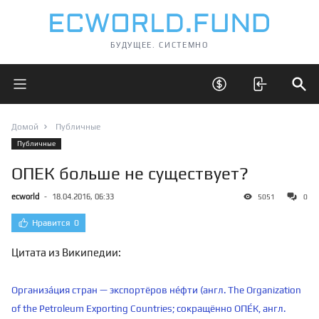
БУДУЩЕЕ. СИСТЕМНО
Открыть главное меню
Открыть скрытые 
Отк
Домой
Публичные
Публичные
ОПЕК больше не существует?
ecworld
-
18.04.2016, 06:33
5051
0
Нравится
0
Цитата из Википедии:
Организа́ция стран — экспортёров не́фти (англ. The Organization
of the Petroleum Exporting Countries; сокращённо ОПЕ́К, англ.