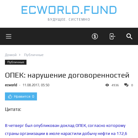
БУДУЩЕЕ. СИСТЕМНО
Открыть главное меню
Открыть скрытые 
Отк
Домой
Публичные
Публичные
ОПЕК: нарушение договоренностей
ecworld
-
11.08.2017, 05:50
4936
0
Нравится
0
Цитата:
В четверг был опубликован доклад ОПЕК, согласно которому
страны организации в июле нарастили добычу нефти на 172,6