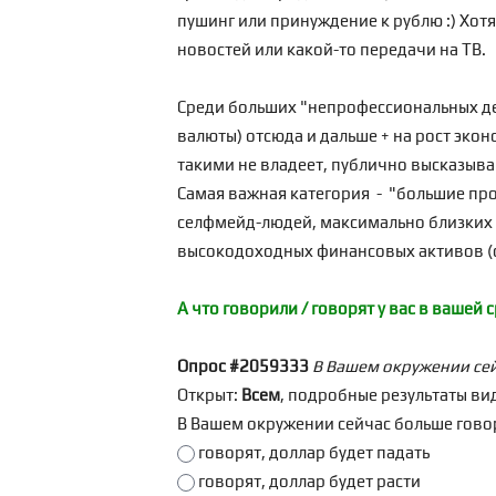
пушинг или принуждение к рублю :) Хот
новостей или какой-то передачи на ТВ.
Среди больших "непрофессиональных де
валюты) отсюда и дальше + на рост эко
такими не владеет, публично высказываю
Самая важная категория - "большие про
селфмейд-людей, максимально близких к 
высокодоходных финансовых активов (с
А что говорили / говорят у вас в вашей 
Опрос #2059333
В Вашем окружении сейч
Открыт:
Всем
, подробные результаты ви
В Вашем окружении сейчас больше говоря
говорят, доллар будет падать
говорят, доллар будет расти