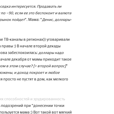
оседка интересуется. Продавать ли
 по ~90, если ее это беспокоит и валюта
 рынок пойдет
". Мама: "
Денис, доллары-
ые ТВ-каналы в регионах)) уговаривали
 правы :) В начале второй декады
нова забеспокоилась:
доллары надо
 начале декабря от мамы приходит такое
ром в этом случае? [+ второй вопрос]
"
вложены, и доход покроет и любое
я просто не пустят в дом, как мелкого
их способностей и эрудированность
ть подозрений при "донесении точки
пользуется мама :) Вот такой вот мягкий