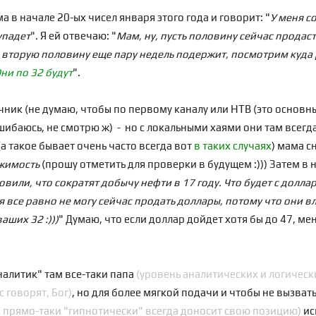
в начале 20-ых чисел января этого года и говорит: "
У меня с
упадет
". Я ей отвечаю: "
Мам, ну, пусть половину сейчас продаст
а вторую половину еще пару недель подержит, посмотрим куда
ни по 32 будут
".
ник (не думаю, чтобы по первому каналу или НТВ (это основн
шибаюсь, не смотрю ж) - но с локальными хаями они там всегда
а такое бывает очень часто всегда вот
в таких случаях
) мама с
ижимость
(прошу отметить для проверки в будущем :))) Затем в
овили, что сократят добычу нефти в 17 году. Что будет с долла
я все равно не могу сейчас продать доллары, потому что они 
аших 32 :)))
" Думаю, что если доллар дойдет хотя бы до 47, мен
налитик" там все-таки папа
(уровень аналитических и логическ
с говорят, Бог)
, но для более мягкой подачи и чтобы не вызва
 прямо-таки "гипнотически" всегда доносит свою позицию)
ис