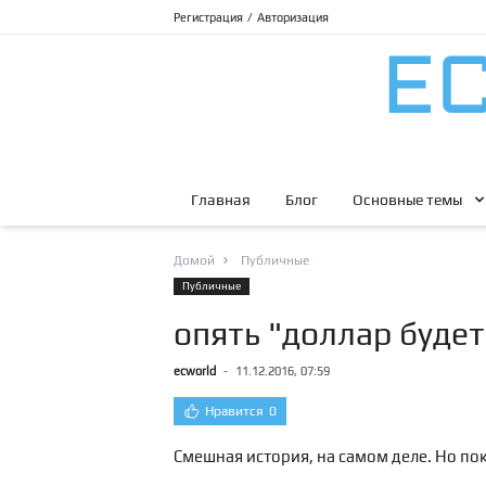
Регистрация
/
Авторизация
Главная
Блог
Основные темы
Домой
Публичные
Публичные
опять "доллар будет
ecworld
-
11.12.2016, 07:59
Нравится
0
Смешная история, на самом деле. Но пок