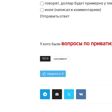
говорят, доллар будет примерно у т
иное (написал в комментариях)
вопросы по привати
У кого были
ТЕГИ
сантимент
Нравится
0