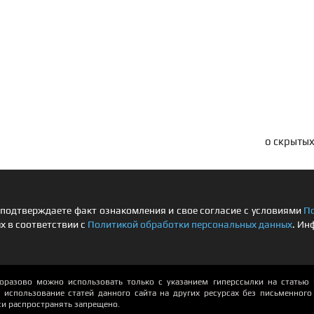
о скрытых
подтверждаете факт ознакомления и свое согласие с условиями
П
х в соответствии с
Политикой обработки персональных данных
. Ин
азово можно использовать только с указанием гиперссылки на статью и
использование статей данного сайта на других ресурсах без письменного р
си распространять запрещено.