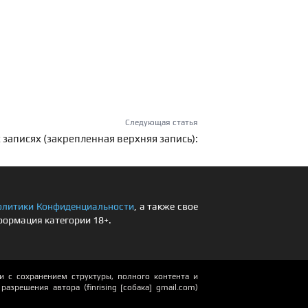
Следующая статья
 записях (закрепленная верхняя запись):
олитики Конфиденциальности
, а также свое
формация категории 18+.
 с сохранением структуры, полного контента и
азрешения автора (finrising [собака] gmail.com)