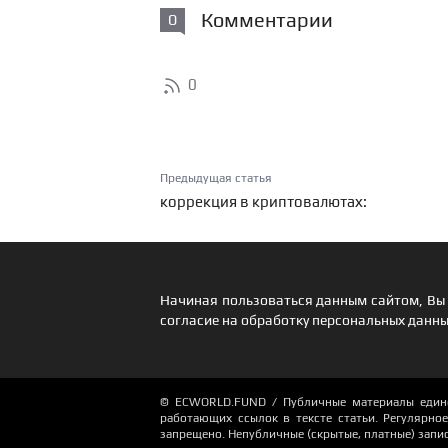
Комментарии
0
0
Предыдущая статья
коррекция в криптовалютах:
Начиная пользоваться данным сайтом, Вы 
согласие на обработку персональных данны
© ECWORLD.FUND / Публичные материалы единор
работающих ссылок в тексте статьи. Регулярное 
запрещено. Непубличные (скрытые, платные) запи