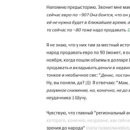
Напомню предысторию. Звонит мне мама 
сейчас евро по ~90? Она боится, что он 
ей не нужна будет в ближайшее время, 
то сейчас по ~80 тоже надо продавать.
О
Я не знаю, что у них там за
местный источ
народ продавать евро по 90 (может, я о
ноября, когда пошли объемы в долларе (
продавать и вкладывать деньги в недв
тонкое и необычное смс: "
Денис, постан
Ну, вы поняли, да? ;))) Я отвечаю: "
Мам, 
разумное снижение, но, конечно, не до в
неудачника :) Шучу.
Чувствую, что главный "региональный а
которого, конечно, на уровне, как сейча
зрения до народа"
(папа прямолинейно,