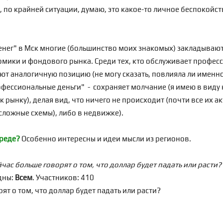
я, по крайней ситуации, думаю, это какое-то личное беспокой
нег" в Мск многие (большинство моих знакомых) закладываютс
номики и фондового рынка. Среди тех, кто обслуживает профес
т аналогичную позицию (не могу сказать, повлияла ли именно 
фессиональные деньги" - сохраняет молчание (я имею в виду
рынку), делая вид, что ничего не происходит (почти все их ак
ложные схемы), либо в недвижке).
среде?
Особенно интересны и идеи мысли из регионов.
ас больше говорят о том, что доллар будет падать или расти?
дны:
Всем
.
Участников: 410
т о том, что доллар будет падать или расти?