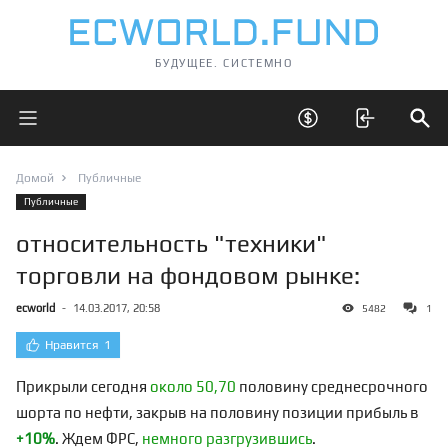
БУДУЩЕЕ. СИСТЕМНО
Открыть главное меню
Открыть скрытые 
Отк
Домой
Публичные
Публичные
относительность "техники"
торговли на фондовом рынке:
ecworld
-
14.03.2017, 20:58
5482
1
Нравится
1
Прикрыли сегодня
около 50,70
половину среднесрочного
шорта по нефти, закрыв на половину позиции прибыль в
+10%
. Ждем ФРС,
немного разгрузившись
.