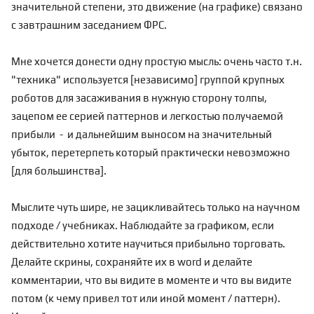
значительной степени, это движение (на графике) связано
с завтрашним заседанием ФРС.
Мне хочется донести одну простую мысль: очень часто т.н.
"техника" используется [независимо] группой крупных
роботов для засаживания в нужную сторону толпы,
зацепом ее серией паттернов и легкостью получаемой
прибыли - и дальнейшим выносом на значительный
убыток, перетерпеть который практически невозможно
[для большинства].
Мыслите чуть шире, не зацикливайтесь только на научном
подходе / учебниках. Наблюдайте за графиком, если
действительно хотите научиться прибыльно торговать.
Делайте скрины, сохраняйте их в word и делайте
комментарии, что вы видите в моменте и что вы видите
потом (к чему привел тот или иной момент / паттерн).