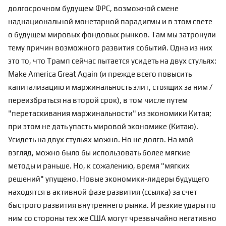
долгосрочном будущем ФРС, возможной смене
наднациональной монетарной парадигмы и в этом свете
о будущем мировых фондовых рынков. Там мы затронули
тему причин возможного развития событий. Одна из них
это то, что Трамп сейчас пытается усидеть на двух стульях:
Make America Great Again (и прежде всего повысить
капитализацию и маржинальность элит, стоящих за ним /
переизбраться на второй срок), в том числе путем
"перетаскивания маржинальности" из экономики Китая;
при этом не дать упасть мировой экономике (Китаю).
Усидеть на двух стульях можно. Но не долго. На мой
взгляд, можно было бы использовать более мягкие
методы и раньше. Но, к сожалению,
время "мягких
решений" упущено. Новые экономики-лидеры будущего
находятся в активной фазе развития (
ссылка
) за счет
быстрого развития внутреннего рынка. И резкие удары по
ним со стороны тех же США могут чрезвычайно негативно