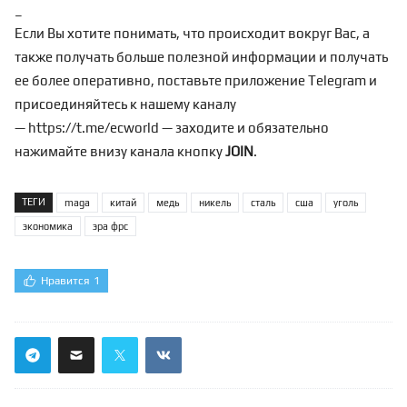
_
Если Вы хотите понимать, что происходит вокруг Вас, а
также получать больше полезной информации и получать
ее более оперативно, поставьте приложение Telegram и
присоединяйтесь к нашему каналу
—
https://t.me/ecworld
— заходите и обязательно
нажимайте внизу канала кнопку
JOIN
.
ТЕГИ
maga
китай
медь
никель
сталь
сша
уголь
экономика
эра фрс
Нравится
1