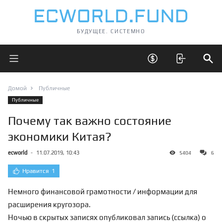
БУДУЩЕЕ. СИСТЕМНО
Открыть главное меню
Открыть скрытые 
Отк
Домой
Публичные
Публичные
Почему так важно состояние
экономики Китая?
ecworld
-
11.07.2019, 10:43
5404
6
Нравится
1
Немного финансовой грамотности / информации для
расширения кругозора.
Ночью в скрытых записях опубликовал запись (
ссылка
) о