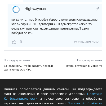
Highwayman
когда читал про Элизабет Уоррен, тоже возникло ощущение,
что выборы 2020 - договорняк. От демократов какие-то
очень скучные или неадекватные претенденты. Трамп
победит опять.
0
11.07.2019, 16:02
Предыдущая статья
Следующая статья
Занесли ногу, чтобы сделать первый
ММВБ: ситуация в моменте
шаг к концу Эры ФРС
Начиная пользоваться данным сайтом, Вы подтверждаете
факт ознакомления и свое согласие с условиями
Политики
Конфиденциальности
, а также свое согласие на обработку
персональных данных в соответствии с
Политикой обработки