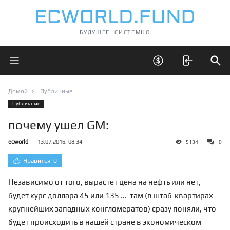
БУДУЩЕЕ. СИСТЕМНО
Открыть главное меню
Открыть скрытые 
Отк
Домой
Публичные
Публичные
почему ушел GM:
ecworld
-
13.07.2016, 08:34
5134
0
Нравится
0
Независимо от того, вырастет цена на нефть или нет,
будет курс доллара 45 или 135 ... там (в штаб-квартирах
крупнейших западных конгломератов) сразу поняли, что
будет происходить в нашей стране в экономическом