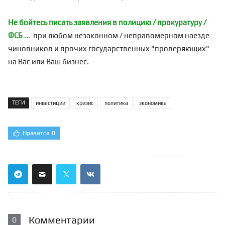
Не бойтесь писать заявления в полицию / прокуратуру /
ФСБ
... при любом незаконном / неправомерном наезде
чиновников и прочих государственных "проверяющих"
на Вас или Ваш бизнес.
ТЕГИ
инвестиции
кризис
политика
экономика
Нравится
0
Комментарии
0