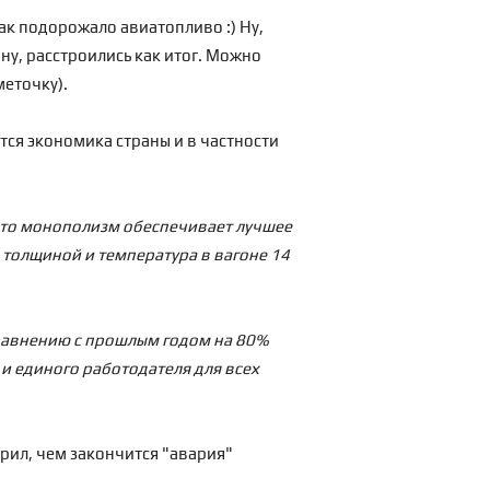
ак подорожало авиатопливо :) Ну,
ну, расстроились как итог. Можно
меточку).
тся экономика страны и в частности
, что монополизм обеспечивает лучшее
а толщиной и температура в вагоне 14
 сравнению с прошлым годом на 80%
и единого работодателя для всех
ерил, чем закончится "авария"