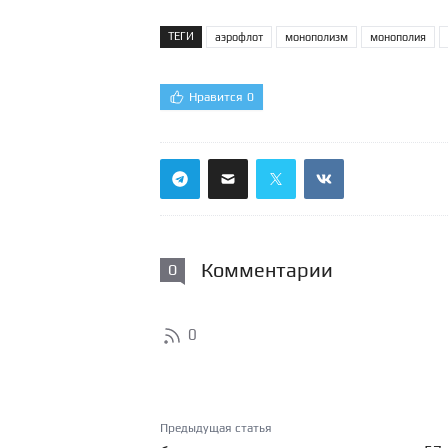
ТЕГИ
аэрофлот
монополизм
монополия
Нравится
0
Комментарии
0
0
Предыдущая статья