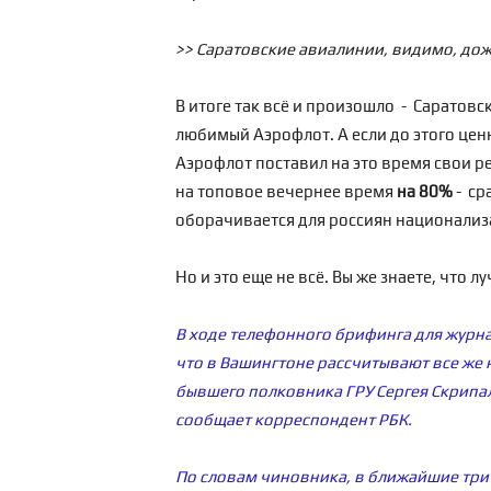
>> Саратовские авиалинии, видимо, дож
В итоге так всё и произошло - Саратов
любимый Аэрофлот. А если до этого цен
Аэрофлот поставил на это время свои ре
на топовое вечернее время
на 80%
- ср
оборачивается для россиян национализ
Но и это еще не всё. Вы же знаете, что
В ходе телефонного брифинга для журн
что в Вашингтоне рассчитывают все же 
бывшего полковника ГРУ Сергея Скрипал
сообщает корреспондент РБК.
По словам чиновника, в ближайшие три 