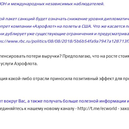
 ООН и международных независимых наблюдателей.
рой пакет санкций будет означать снижение уровня дипломати
прет компании «Аэрофлот» на полеты в США. Что же касается п
 они дублирует уже существующие ограничения и предусматрива
ps://www.rbc.ru/politics/08/08/2018/5b6b54fa9a7947a128713f
пенсировать потери выручки? Предполагаю, что на росте стоимо
 услуги Аэрофлота.
ция какой-либо отрасли приносила позитивный эффект для пр
ит вокруг Вас, а также получать больше полезной информации 
единяйтесь к нашему новому каналу -
http://t.me/ecworld
- зах