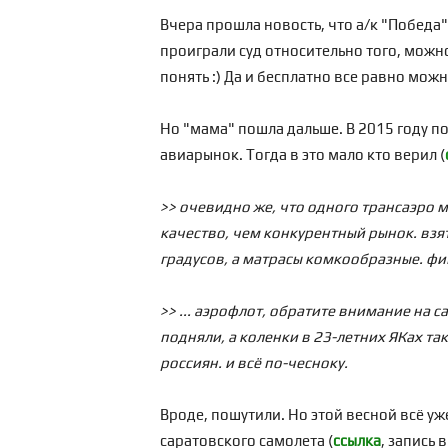
Вчера прошла новость, что а/к "Победа"
проиграли суд относительно того, можно
понять :) Да и бесплатно все равно мож
Но "мама" пошла дальше. В 2015 году по
авиарынок. Тогда в это мало кто верил (
>> очевидно же, что одного трансаэро м
качество, чем конкурентный рынок. взят
градусов, а матрасы комкообразные. фи
>> ... аэрофлот, обратите внимание на 
подняли, а коленки в 23-летних ЯКах т
россиян. и всё по-чесноку.
Вроде, пошутили. Но этой весной всё уж
саратовского самолета (
ссылка
, запись 