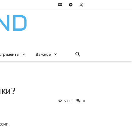
струменты
Важное
ики?
5306
0
ссии.