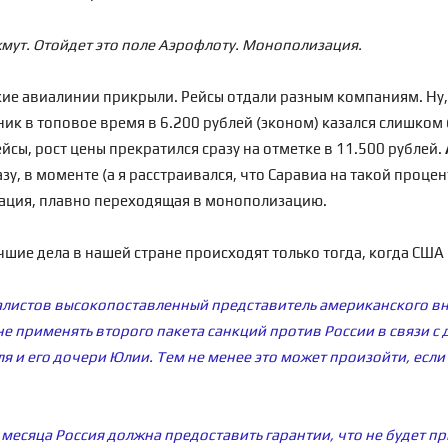
мут. Отойдет это поле Аэрофлоту. Монополизация.
ские авиалинии прикрыли. Рейсы отдали разным компаниям. Ну,
ник в топовое время в 6.200 рублей (эконом) казался слишком 
йсы, рост цены прекратился сразу на отметке в 11.500 рублей.
азу, в моменте (а я расстраивался, что Саравиа на такой процен
ация, плавно переходящая в монополизацию.
 лучшие дела в нашей стране происходят только тогда, когда СШ
алистов высокопоставленный представитель американского в
не применять второго пакета санкций против России в связи с
я и его дочери Юлии. Тем не менее это может произойти, если
месяца Россия должна предоставить гарантии, что не будет п