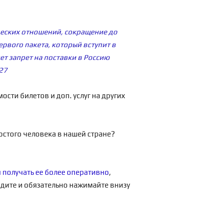
ческих отношений, сокращение до
ервого пакета, который вступит в
ет запрет на поставки в Россию
27
сти билетов и доп. услуг на других
остого человека в нашей стране?
и получать ее более оперативно
,
одите и обязательно нажимайте внизу