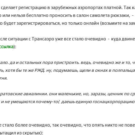
 сделает регистрацию в зарубежных аэропортах платной. Так к
 или нельзя бесплатно проносить в салон самолета рюкзаки, - 
но будет зарегистрироваться, но только онлайн (возьмите на за
сле ситуации с Трансаэро уже все стало очевидно - куда двине
ссылка
):
ало. да и остальных пора пристроить. ведь, очевидно же и то
ь, хотя бы те же РЖД. ну, подумаешь, щели в окнах в полпальц
гня.
саратовские авиалинии. они маленькие, но, заразы, ценник по
ак и не умещаются почему-то( даешь единую госнацкорпорацию 
е стало более очевидно, так очевидно, что опять никто не пов
вытащил из скрытых):