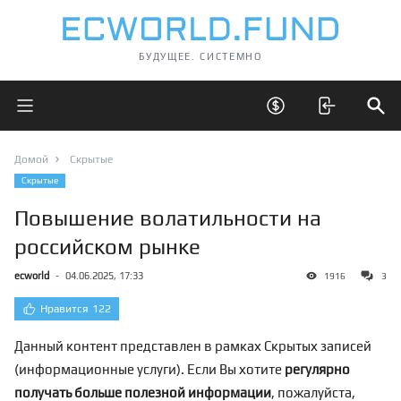
БУДУЩЕЕ. СИСТЕМНО
Открыть главное меню
Открыть скрытые 
Отк
Домой
Скрытые
Скрытые
Повышение волатильности на
российском рынке
ecworld
-
04.06.2025, 17:33
1916
3
Нравится
122
Данный контент представлен в рамках Скрытых записей
(информационные услуги). Если Вы хотите
регулярно
получать больше полезной информации
, пожалуйста,