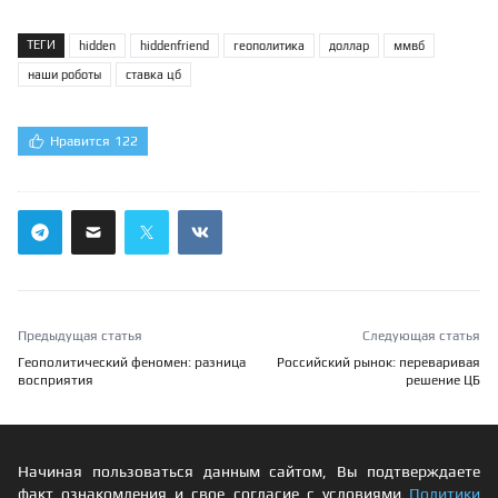
ТЕГИ
hidden
hiddenfriend
геополитика
доллар
ммвб
наши роботы
ставка цб
Нравится
122
Предыдущая статья
Следующая статья
Геополитический феномен: разница
Российский рынок: переваривая
восприятия
решение ЦБ
Начиная пользоваться данным сайтом, Вы подтверждаете
факт ознакомления и свое согласие с условиями
Политики