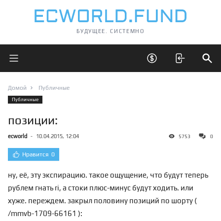
БУДУЩЕЕ. СИСТЕМНО
Открыть главное меню
Открыть скрытые 
Отк
Домой
Публичные
Публичные
позиции:
ecworld
-
10.04.2015, 12:04
5753
0
Нравится
0
ну, её, эту экспирацию. такое ощущение, что будут теперь
рублем гнать ri, а стоки плюс-минус будут ходить. или
хуже. переждем. закрыл половину позиций по шорту (
/mmvb-1709-66161
):