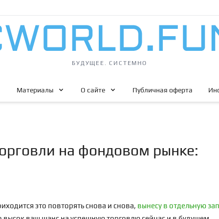
БУДУЩЕЕ. СИСТЕМНО
Материалы
О сайте
Публичная оферта
Ин
орговли на фондовом рынке:
иходится это повторять снова и снова,
вынесу в отдельную за
о высок ваш шанс на успешную торговлю сейчас и в будущем.