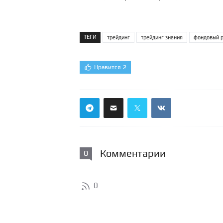
ТЕГИ
трейдинг
трейдинг знания
фондовый 
Нравится
2
Комментарии
0
0