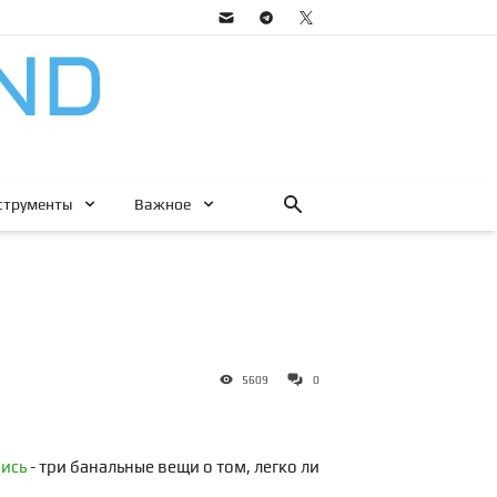
струменты
Важное
5609
0
пись
- три банальные вещи о том, легко ли