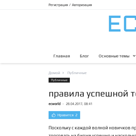
Регистрация
/
Авторизация
Главная
Блог
Основные темы
Домой
Публичные
Публичные
правила успешной т
ecworld
-
28.04.2017, 08:41
Нравится
2
Поскольку с каждой волной новичков пр
торговать на бирже успешно и наскольк