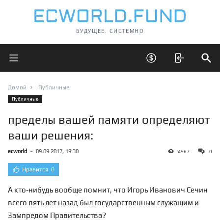
БУДУЩЕЕ. СИСТЕМНО
Открыть главное меню
Открыть скрытые 
Отк
Домой
Публичные
Публичные
пределы вашей памяти определяют
ваши решения:
ecworld
-
09.09.2017, 19:30
4967
0
Нравится
0
А кто-нибудь вообще помнит, что Игорь Иванович Сечин
всего пять лет назад был государственным служащим и
Зампредом Правительства?