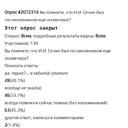
Опрос #2072314
Вы помните, что И.И. Сечин был
госчиновником еще позавчера?
Этот опрос закрыт
Открыт:
Всем
, подробные результаты видны:
Всем
.
Участников: 139
Вы помните, что И.И. Сечин был госчиновником еще
позавчера?
Показать ответы
да, ладно?... я забыл(а) реально
28
(
20.1
%
)
вообще не знал(а)
46
(
33.1
%
)
всегда помнил и сейчас помню (без напоминаний)
63
(
45.3
%
)
другой ответ, написал в комментариях
2
(
1.4
%
)