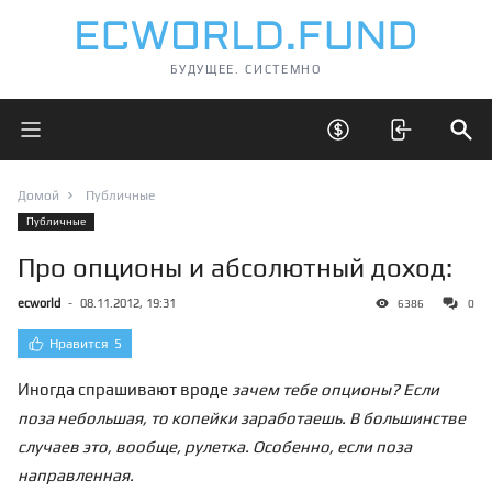
БУДУЩЕЕ. СИСТЕМНО
Открыть главное меню
Открыть скрытые 
Отк
Домой
Публичные
Публичные
Про опционы и абсолютный доход:
ecworld
-
08.11.2012, 19:31
6386
0
Нравится
5
Иногда спрашивают вроде
зачем тебе опционы? Если
поза небольшая, то копейки заработаешь. В большинстве
случаев это, вообще, рулетка. Особенно, если поза
направленная.