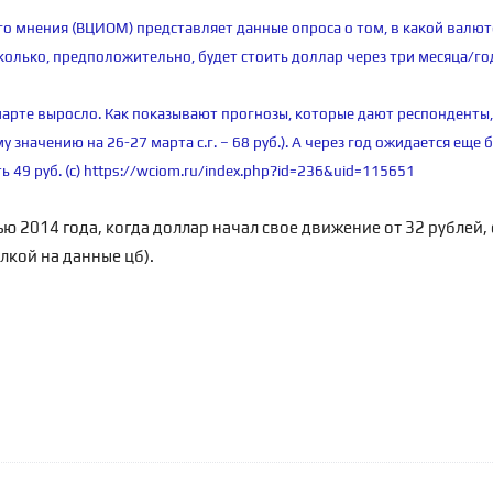
го мнения (ВЦИОМ) представляет данные опроса о том, в какой валю
сколько, предположительно, будет стоить доллар через три месяца/го
арте выросло. Как показывают прогнозы, которые дают респонденты
у значению на 26-27 марта с.г. – 68 руб.). А через год ожидается еще 
 49 руб. (c)
https://wciom.ru/index.php?id=236&uid=115651
ью 2014 года, когда
доллар начал свое движение от 32 рублей,
сылкой на данные цб).