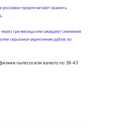
те россияне предпочитают хранить
д.
, через три месяца они ожидают снижения
более серьезное укрепление рубля: по
 физики пылесосили валюту по 38-43