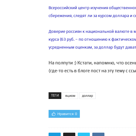
Всероссийский центр изучения общественно
сбережения, следят ли за курсом доллара и 
Доверие россиян к национальной валюте в м
курса (63 руб. – по отношению к фактическом
усредненным оценкам, за доллар будут давать
На полпути :) Кстати, напомню, что осен
(где-то есть в блоге пост на эту тему с с
ТЕГИ
вциом
доллар
Нравится
0