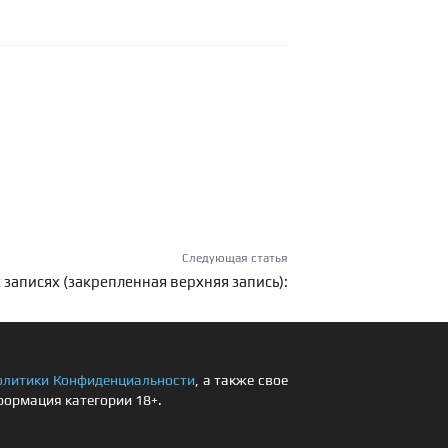
Следующая статья
 записях (закрепленная верхняя запись):
олитики Конфиденциальности
, а также свое
формация категории 18+.