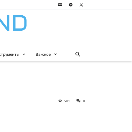
струменты
Важное
5016
0