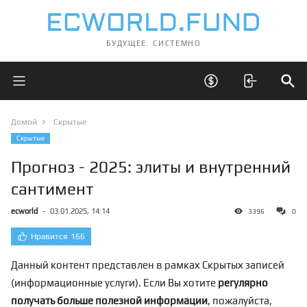
БУДУЩЕЕ. СИСТЕМНО
Открыть главное меню
Открыть скрытые 
Отк
Домой
Скрытые
Скрытые
Прогноз - 2025: элиты и внутренний
сантимент
ecworld
-
03.01.2025, 14:14
3396
0
Нравится
166
Данный контент представлен в рамках Скрытых записей
(информационные услуги). Если Вы хотите
регулярно
получать больше полезной информации
, пожалуйста,