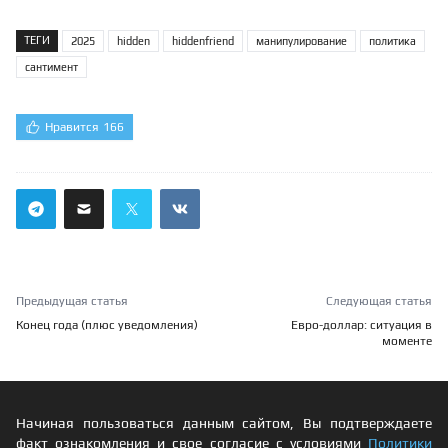
ТЕГИ
2025
hidden
hiddenfriend
манипулирование
политика
сантимент
Нравится
166
Предыдущая статья
Следующая статья
Конец года (плюс уведомления)
Евро-доллар: ситуация в
моменте
Начиная пользоваться данным сайтом, Вы подтверждаете
факт ознакомления и свое согласие с условиями
Политики