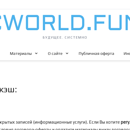
БУДУЩЕЕ. СИСТЕМНО
Материалы
О сайте
Публичная оферта
Ин
кэш:
крытых записей (информационные услуги). Если Вы хотите
регу
условия договора-оферты и оплатите материалы внизу догово