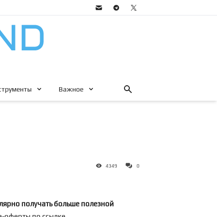
струменты
Важное
4349
0
лярно получать больше полезной
ра-оферты по
ссылке
.