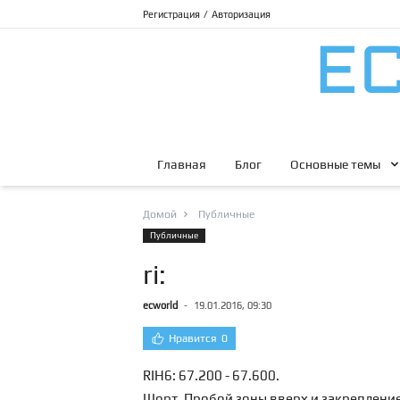
Регистрация
/
Авторизация
Главная
Блог
Основные темы
Домой
Публичные
Публичные
ri:
ecworld
-
19.01.2016, 09:30
Нравится
0
RIH6: 67.200 - 67.600.
Шорт. Пробой зоны вверх и закреплени