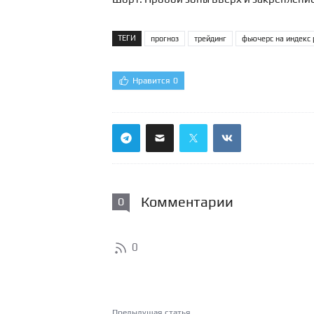
ТЕГИ
прогноз
трейдинг
фьючерс на индекс 
Нравится
0
Комментарии
0
0
Предыдущая статья