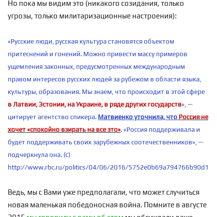
Но пока мы видим это (никакого созидания, только
угрозы, только милитаризационные настроения):
«Русские люди, русская культура становятся объектом
притеснений и гонений. Можно привести массу примеров
ущемления законных, предусмотренных международным
правом интересов русских людей за рубежом в области языка,
культуры, образования. Мы знаем, что происходит в этой сфере
в Латвии, Эстонии, на Украине, в ряде других государств
», —
цитирует агентство спикера.
Матвиенко
уточнила, что
Россия не
хочет «спокойно взирать на все это»
. «Россия поддерживала и
будет поддерживать своих зарубежных соотечественников», —
подчеркнула она. (с)
http://www.rbc.ru/politics/04/06/2016/5752e0b69a794766b90d17
Ведь, мы с Вами уже предполагали, что может случиться
новая маленькая победоносная война. Помните в августе