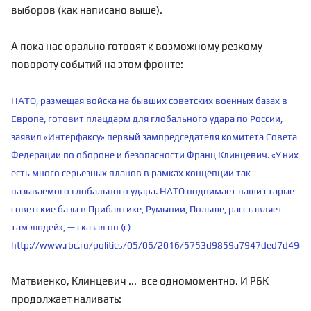
выборов (как написано выше).
А пока нас орально готовят к возможному резкому
повороту событий на этом фронте:
НАТО, размещая войска на бывших советских военных базах в
Европе, готовит плацдарм для глобального удара по России,
заявил «Интерфаксу» первый зампредседателя комитета Совета
Федерации по обороне и безопасности Франц Клинцевич. «У них
есть много серьезных планов в рамках концепции так
называемого глобального удара. НАТО поднимает наши старые
советские базы в Прибалтике, Румынии, Польше, расставляет
там людей», — сказал он (с)
http://www.rbc.ru/politics/05/06/2016/5753d9859a7947ded7d49d6
Матвиенко, Клинцевич ... всё одномоментно. И РБК
продолжает наливать: