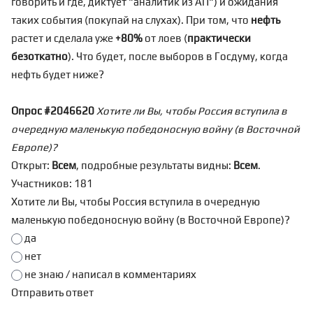
говорить и где, диктует "аналитик из АП") и ожидания
таких события (покупай на слухах). При том, что
нефть
растет и сделала уже
+80%
от лоев (
практически
безоткатно
). Что будет, после выборов в Госдуму, когда
нефть будет ниже?
Опрос #2046620
Хотите ли Вы, чтобы Россия вступила в
очередную маленькую победоносную войну (в Восточной
Европе)?
Открыт:
Всем
, подробные результаты видны:
Всем
.
Участников: 181
Хотите ли Вы, чтобы Россия вступила в очередную
маленькую победоносную войну (в Восточной Европе)?
да
нет
не знаю / написал в комментариях