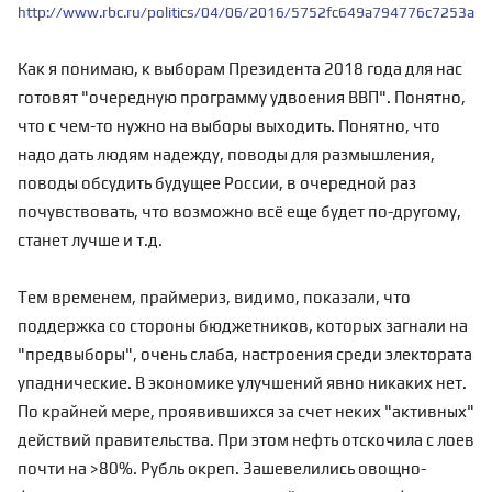
http://www.rbc.ru/politics/04/06/2016/5752fc649a794776c7253a19
Как я понимаю, к выборам Президента 2018 года для нас
готовят "очередную программу удвоения ВВП". Понятно,
что с чем-то нужно на выборы выходить. Понятно, что
надо дать людям надежду, поводы для размышления,
поводы обсудить будущее России, в очередной раз
почувствовать, что возможно всё еще будет по-другому,
станет лучше и т.д.
Тем временем, праймериз, видимо, показали, что
поддержка со стороны бюджетников, которых загнали на
"предвыборы", очень слаба, настроения среди электората
упаднические. В экономике улучшений явно никаких нет.
По крайней мере, проявившихся за счет неких "активных"
действий правительства. При этом нефть отскочила с лоев
почти на >80%. Рубль окреп. Зашевелились овощно-