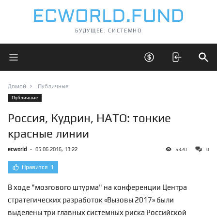
БУДУЩЕЕ. СИСТЕМНО
Открыть главное меню
Открыть скрытые 
Отк
Домой
Публичные
Публичные
Россия, Кудрин, НАТО: тонкие
красные линии
ecworld
-
05.06.2016, 13:22
5320
0
Нравится
1
В ходе "мозгового штурма" на конференции Центра
стратегических разработок «Вызовы 2017» были
выделены три главных системных риска Российской