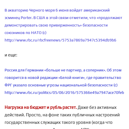
В акваторию Черного моря 6 июня войдет американский
эсминец Porter. В США в этой связи отметили, что «продолжают
демонстрировать свою приверженность» безопасности
союзников по НАТО (с)
http://www.rbc.ru/rbcfreenews/5753a7869a7947c5394db9b6
и еще:
Россия для Германии «больше не партнер, а соперник». Об этом
говорится в новой редакции «Белой книги», где правительство
ФРГ указало основные угрозы национальной безопасности (с)
http://www.rbc.ru/politics/05/06/2016/575366e49a7947ace70feb9a
Нагрузка на бюджет и рубль растет.
Даже без активных
действий. Просто, на фоне таких публичных настроений
государственных служащих такого уровня (когда что