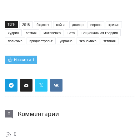
ТЕГИ
2018
бюджет
война
доллар
европа
кризис
кудрин
латвия
матвиенко
нато
национальная гвардия
политика
приднестровье
украина
экономика
эстония
Нравится
1
Комментарии
0
0