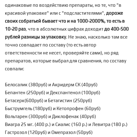
одинаковые по воздействию препараты, но те, что "в
красивой упаковке" или с "подсластителями",
дороже
своих собратьей бывает что и на 1000-2000%, то есть в
10-20 раз
, что в абсолютных цифрах доходит
до 400-500
рублей разницы за упаковку
. Не знаю, насколько там все
точно совпадает по составу (то есть автор
ответственности не несет, проверяйте сами), но ряд
препаратов, которые выбрал для сравнения, по составу
совпали:
Белосалик (380руб) и Акридерм СК (40руб)
Бепантен (250руб) и Декспантенол (100руб)
Бетасерк(600руб) и Бетагистин (250руб)
Быструмгель (180руб) и Кетопрофен (60руб)
Вольтарен (300руб) и Диклофенак (40руб)
Виагра 25 мг. (400 р.) и Сиалис (160 р.) и Левитра (180 р.)
Гастрозол (120руб) и Омепразол (50руб)