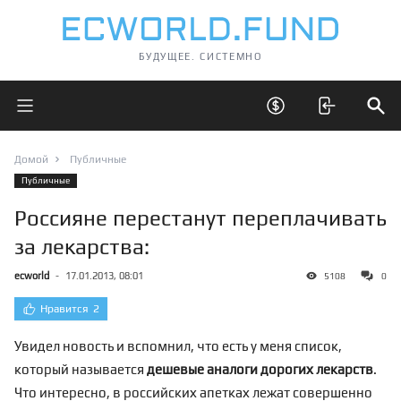
БУДУЩЕЕ. СИСТЕМНО
Открыть главное меню
Открыть скрытые 
Отк
Домой
Публичные
Публичные
Россияне перестанут переплачивать
за лекарства:
ecworld
-
17.01.2013, 08:01
5108
0
Нравится
2
Увидел новость и вспомнил, что есть у меня список,
который называется
дешевые аналоги дорогих лекарств
.
Что интересно, в российских апетках лежат совершенно