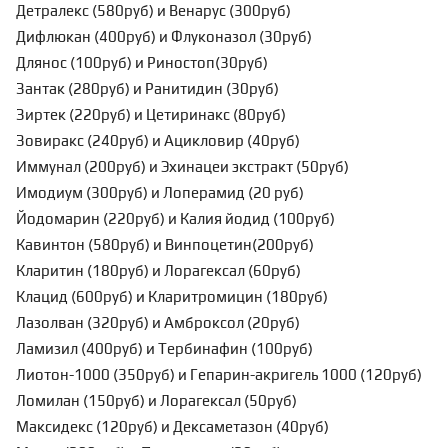
Детралекс (580руб) и Венарус (300руб)
Дифлюкан (400руб) и Флуконазол (30руб)
Длянос (100руб) и Риностоп(30руб)
Зантак (280руб) и Ранитидин (30руб)
Зиртек (220руб) и Цетиринакс (80руб)
Зовиракс (240руб) и Ацикловир (40руб)
Иммунал (200руб) и Эхинацеи экстракт (50руб)
Имодиум (300руб) и Лоперамид (20 руб)
Йодомарин (220руб) и Калия йодид (100руб)
Кавинтон (580руб) и Винпоцетин(200руб)
Кларитин (180руб) и Лорагексал (60руб)
Клацид (600руб) и Кларитромицин (180руб)
Лазолван (320руб) и Амброксол (20руб)
Ламизил (400руб) и Тербинафин (100руб)
Лиотон-1000 (350руб) и Гепарин-акригель 1000 (120руб)
Ломилан (150руб) и Лорагексал (50руб)
Максидекс (120руб) и Дексаметазон (40руб)