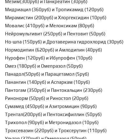
Мезим(300руб) и Панкреатин (30руб)
Мидриацил (360руб) и Тропикамид (120руб)
Мирамистин (200руб) и Хлоргексидин (10руб)
Мовалис (410руб) и Мелоксикам (80руб)
Нейромультивит (250руб) и Пентовит (50руб)
Но-шпа (150руб) и Дротаверина гидрохлорид (30руб)
Нормодипин (620руб) и Амлодипин (40руб)
Нурофен (120руб) и Ибупрофен (10руб)
Омез (180руб) и Омепразол (50руб)
Панадол(50руб) и Парацетамол (5руб)
Панангин (140руб) и Аспаркам (10руб)
Пантогам (350руб) и Пантокальцин (230руб)
Ринонорм (50руб) и Риностоп (20руб)
Сумамед (450руб) и Азитромицин (90руб)
Трентал(200руб) и Пентоксифиллин (50руб)
Трихопол (90руб) и Метронидазол (10руб)
Троксевазин (220руб) и Троксерутин (110руб)
Ультоп (270руб) и Омепразол (50руб)