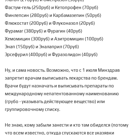
Фастум-гель (250руб) и Кетопрофен (70руб)
Финлепсин (280руб) и Карбамазепин (50руб)
Флюкостат (200руб) и Флуконазол (20руб)
Фурамаг (380руб) и Фурагин (40руб)
Хемомицин (300руб) и Азитромицин (100руб)
Энап (150руб) и Эналаприл (70руб)
Эрсефурил (400руб) и Фуразолидон (40руб)
Ну, и сама новость. Возможно, что с 1 июля Минздрав
запретит врачам выписывать лекарства по брендам.
Врачи будут назначать и выписывать препараты по
международному непатентованному наименованию
(грубо - указывать действующее вещество) или
группировочному списку.
Не знаю, кому забыли занести и кто там обиделся (потому
что всем известно, откуда спускаются все указявки