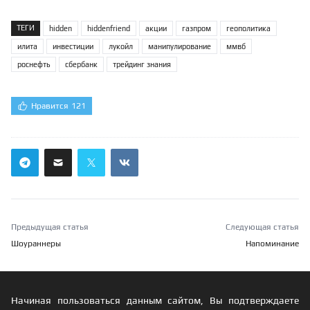
ТЕГИ
hidden
hiddenfriend
акции
газпром
геополитика
илита
инвестиции
лукойл
манипулирование
ммвб
роснефть
сбербанк
трейдинг знания
Нравится
121
Предыдущая статья
Следующая статья
Шоураннеры
Напоминание
Начиная пользоваться данным сайтом, Вы подтверждаете