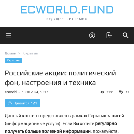
БУДУЩЕЕ. СИСТЕМНО
Открыть главное меню
Открыть скрытые 
Отк
Домой
Скрытые
Скрытые
Российские акции: политический
фон, настроения и техника
ecworld
-
13.10.2024, 18:17
3131
12
Нравится
121
Данный контент представлен в рамках Скрытых записей
(информационные услуги). Если Вы хотите
регулярно
получать больше полезной информации
, пожалуйста,