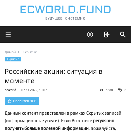
БУДУЩЕЕ. СИСТЕМНО
Открыть главное меню
Открыть скрытые 
Отк
Домой
Скрытые
Скрытые
Российские акции: ситуация в
моменте
ecworld
-
07.11.2025, 16:07
1080
0
Нравится
106
Данный контент представлен в рамках Скрытых записей
(информационные услуги). Если Вы хотите
регулярно
получать больше полезной информации
, пожалуйста,