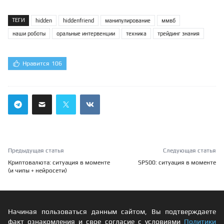
ТЕГИ
hidden
hiddenfriend
манипулирование
ммвб
наши роботы
оральные интервенции
техника
трейдинг знания
Нравится
106
Предыдущая статья
Следующая статья
Криптовалюта: ситуация в моменте
SP500: ситуация в моменте
(и чипы + нейросети)
Начиная пользоваться данным сайтом, Вы подтверждаете
факт ознакомления и свое согласие с условиями
Политики