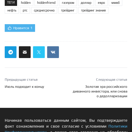
ТЕГИ
hidden
hiddenfriend
газпром
доллар
евро
ммвб
нефть
ртс
среднесрочно
трейдинг
трейдинг знания
Нравится
1
Предыдущая статья
Следующая статья
Июль подходит к концу
Золотая эра российского
диванного инвестора, или снова
о дедолларизации
Начиная пользоваться данным сайтом, Вы подтверждаете
факт ознакомления и свое согласие с условиями
Политики