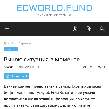
БУДУЩЕЕ. СИСТЕМНО
Открыть главное меню
Открыть скрытые 
Отк
Домой
Скрытые
Скрытые
Рынок: ситуация в моменте
ecworld
-
29.07.2019, 08:33
1431
1
Нравится
1
Данный контент представлен в рамках Скрытых записей
(информационные услуги). Если Вы хотите
регулярно
получать больше полезной информации
, пожалуйста,
прочитайте условия договора-оферты и оплатите