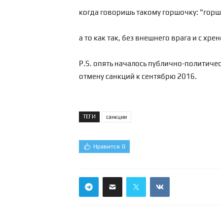
когда говоришь такому горшочку: "горшо
а то как так, без внешнего врага и с хр
P.S. опять началось публично-политичес
отмену санкций к сентябрю 2016.
ТЕГИ
санкции
Нравится
0