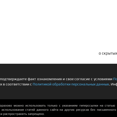
о скрытых
подтверждаете факт ознакомления и свое согласие с условиями
П
х в соответствии с
Политикой обработки персональных данных
. Ин
азово можно использовать только с указанием гиперссылки на статью и
использование статей данного сайта на других ресурсах без письменного р
си распространять запрещено.