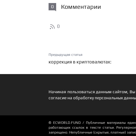
Комментарии
0
0
Предыдущая статья
коррекция в криптовалютах:
Начиная пользоваться данным сайтом, Вы 
согласие на обработку персональных данны
© ECWORLD.FUND / Публичные материалы единор
работающих ссылок в тексте статьи. Регулярное 
запрещено. Непубличные (скрытые, платные) запи