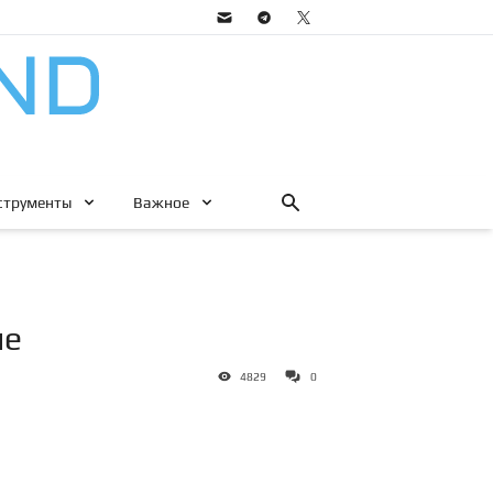
струменты
Важное
ые
4829
0