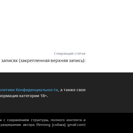
Следующая статья
 записях (закрепленная верхняя запись):
олитики Конфиденциальности
, а также свое
формация категории 18+.
 с сохранением структуры, полного контента и
азрешения автора (finrising [собака] gmail.com)