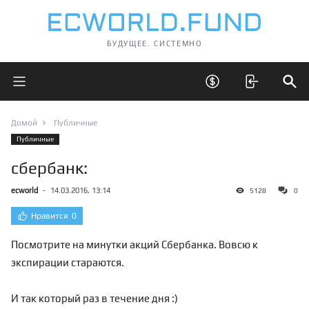
БУДУЩЕЕ. СИСТЕМНО
Открыть главное меню
Открыть скрытые 
Отк
Домой
Публичные
Публичные
сбербанк:
ecworld
-
14.03.2016, 13:14
5128
0
Нравится
0
Посмотрите на минутки акций Сбербанка. Вовсю к
экспирации стараются.
И так который раз в течение дня :)