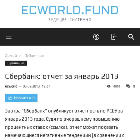
БУДУЩЕЕ. СИСТЕМНО
Открыть главное меню
Открыть скрытые 
Отк
Домой
Публичные
Публичные
Сбербанк: отчет за январь 2013
ecworld
-
06.02.2013, 19:37
4998
0
Нравится
0
Завтра "Сбербанк" опубликует отчетность по РСБУ за
январь 2013 года. Судя по вчерашнему повышению
процентных ставок (
ссылка
), отчет может показать
намечающиеся негативные тенденции [в сравнении с