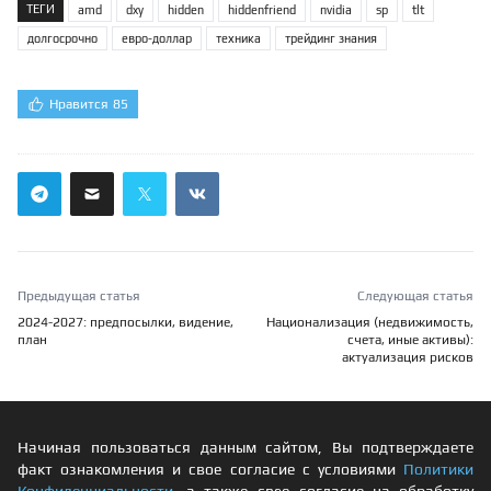
ТЕГИ
amd
dxy
hidden
hiddenfriend
nvidia
sp
tlt
долгосрочно
евро-доллар
техника
трейдинг знания
Нравится
85
Предыдущая статья
Следующая статья
2024-2027: предпосылки, видение,
Национализация (недвижимость,
план
счета, иные активы):
актуализация рисков
Начиная пользоваться данным сайтом, Вы подтверждаете
факт ознакомления и свое согласие с условиями
Политики