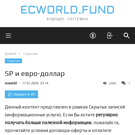
БУДУЩЕЕ. СИСТЕМНО
Открыть главное меню
Открыть скрытые 
Отк
Домой
Скрытые
Скрытые
SP и евро-доллар
ecworld
-
17.01.2024, 23:14
2485
1
Нравится
85
Данный контент представлен в рамках Скрытых записей
(информационные услуги). Если Вы хотите
регулярно
получать больше полезной информации
, пожалуйста,
прочитайте условия договора-оферты и оплатите