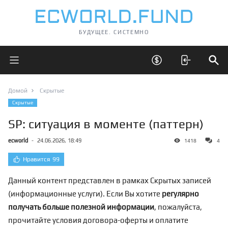
БУДУЩЕЕ. СИСТЕМНО
Открыть главное меню
Открыть скрытые 
Отк
Домой
Скрытые
Скрытые
SP: ситуация в моменте (паттерн)
ecworld
-
24.06.2026, 18:49
1418
4
Нравится
99
Данный контент представлен в рамках Скрытых записей
(информационные услуги). Если Вы хотите
регулярно
получать больше полезной информации
, пожалуйста,
прочитайте условия договора-оферты и оплатите