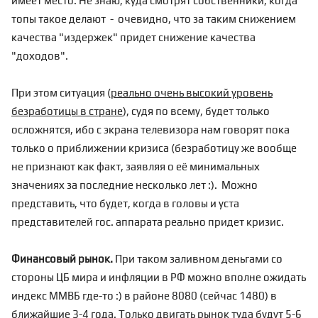
имеет место. Не знаю, куда смотрят собственники, когда
топы такое делают - очевидно, что за таким снижением
качества "издержек" придет снижение качества
"доходов".
При этом ситуация (
реально очень высокий уровень
безработицы в стране
), судя по всему, будет только
осложнятся, ибо с экрана телевизора нам говорят пока
только о приближении кризиса (безработицу же вообще
не признают как факт, заявляя о её минимальных
значениях за последние несколько лет :). Можно
представить, что будет, когда в головы и уста
представителей гос. аппарата реально придет кризис.
Финансовый рынок.
При таком заливном деньгами со
стороны ЦБ мира и инфляции в РФ можно вполне ожидать
индекс ММВБ где-то :) в районе 8080 (сейчас 1480) в
ближайшие 3-4 года. Только двигать рынок туда будут 5-6