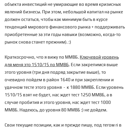
объекта инвестиций не умирающие во время кризисных
явлений бизнесы. При этом, небольшой капитал на рынке
должен остаться, чтобы как минимум быть в курсе
тенденций мирового финансового рынка + поддерживать
приобретенные за эти годы навыки (возможно, когда-то
рынок снова станет прежним). :)
Краткосрочно, что я вижу по ММВБ.
Ключевой уровень
для меня это 1510/15 по ММВБ
. Если закрепимся выше
этого уровня (три дня подряд закрытие выше), то
очевидно пойдем в район 1640 и при закреплении и
удачном тесте этого уровня - к 1880 ММВБ. Если уровень
1510/15 взят не будет, нас ждет тест 1250 ММВБ, а в
случае пробития и этого уровня, нас ждет тест 1000
ММВБ. Надеюсь, до уровня 80 ММВБ :) не дойдем.
Свои текущие позиции, как и прежде пишу, под тегом
ri
в