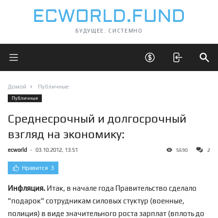
БУДУЩЕЕ. СИСТЕМНО
Открыть главное меню
Открыть скрытые 
Отк
Домой
Публичные
Публичные
Среднесрочный и долгосрочный
взгляд на экономику:
ecworld
-
03.10.2012, 13:51
5690
2
Нравится
3
Инфляция.
Итак, в начале года Правительство сделало
"подарок" сотрудникам силовых стуктур (военные,
полиция) в виде значительного роста зарплат (вплоть до