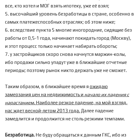
все, кто хотел и МОГ взять ипотеку, уже её взял;
5. высочайший уровень безработицы в стране, особенно в
самых платежеспособных отраслях; об этом ниже;
6. вследствие пункта 5 многие иногородние, сидящие без
работы от 0,5-1 года, начинают покидать город (Москву),
и этот процесс только начинает набирать обороты;
7. у застройщиков скоро снова начнутся маржин-колы,
ибо продажи сильно упадут уже в ближайшие отчетные
периоды; поэтому рынок никто держать уже не сможет.
Таким образом, в ближайшее время я
ожидаю
замерзания цен на недвижимость и
начало их падения с
нарастанием
. Наиболее резкое падение, на мой взгляд,
нас ждет весной-летом 2013 года.
Далее падение
замедлится и продолжится не столь резкими темпами.
Безработица.
Не буду обращаться к данным ГКС, ибо из