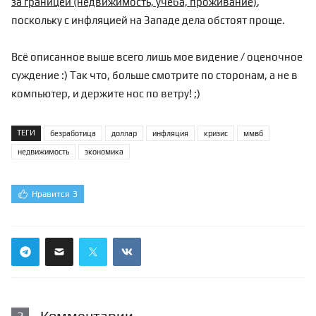
за границей (недвижимость, учеба, проживание)
,
поскольку с инфляцией на Западе дела обстоят проще.
Всё описанное выше всего лишь мое видение / оценочное
суждение :) Так что, больше смотрите по сторонам, а не в
компьютер, и держите нос по ветру! ;)
ТЕГИ
безработица
доллар
инфляция
кризис
ммвб
недвижимость
экономика
Нравится
3
Комментарии
2