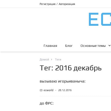
Регистрация
/
Авторизация
Главная
Блог
Основные темы
Домой
Теги
Тег: 2016 декабрь
вызываю игорьиваныча:
ecworld
-
28.12.2016
до ФРС: