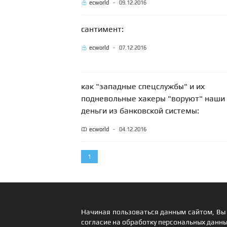
ecworld
-
09.12.2016
сантимент:
ecworld
-
07.12.2016
как "западные спецслужбы" и их
подневольные хакеры "воруют" наши
деньги из банковской системы:
ecworld
-
04.12.2016
1
Начиная пользоваться данным сайтом, Вы 
согласие на обработку персональных данны