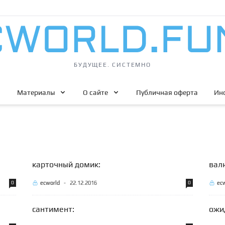
БУДУЩЕЕ. СИСТЕМНО
Материалы
О сайте
Публичная оферта
Ин
карточный домик:
вал
0
ecworld
-
22.12.2016
0
ec
сантимент:
ожид