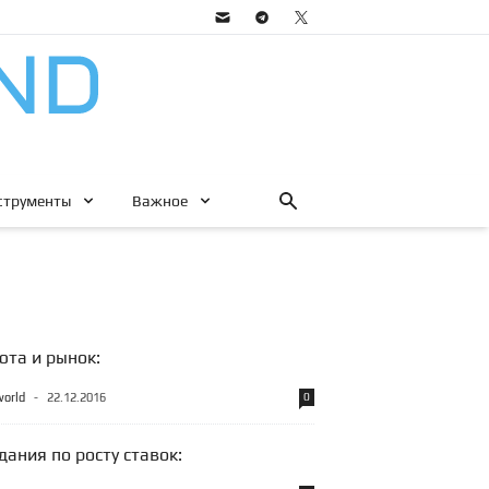
струменты
Важное
юта и рынок:
world
-
22.12.2016
0
ания по росту ставок: