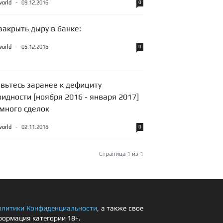
world
-
09.12.2016
0
закрыть дыру в банке:
world
-
05.12.2016
0
овьтесь заранее к дефициту
идности [ноября 2016 - января 2017]
емного сделок
world
-
02.11.2016
0
Страница 1 из 1
олитики Конфиденциальности
, а также свое
формация категории 18+.