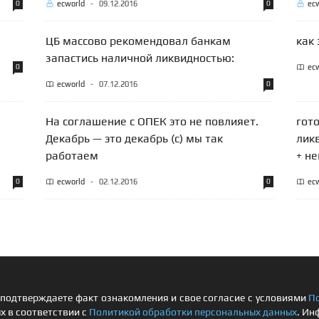
0
ecworld
-
09.12.2016
0
ec
ЦБ массово рекомендовал банкам
как 
запастись наличной ликвидностью:
0
ec
ecworld
-
07.12.2016
0
На соглашение с ОПЕК это не повлияет.
гот
Декабрь — это декабрь (с) мы так
ликв
работаем
+ н
0
ecworld
-
02.12.2016
0
ec
подтверждаете факт ознакомления и свое согласие с условиями
П
х в соответствии с
Политикой обработки персональных данных
. Ин