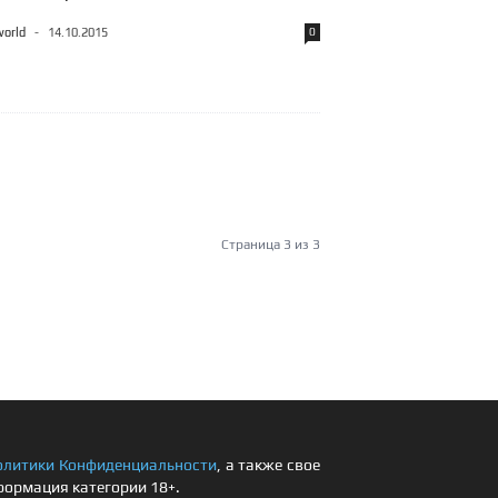
world
-
14.10.2015
0
Страница 3 из 3
олитики Конфиденциальности
, а также свое
формация категории 18+.