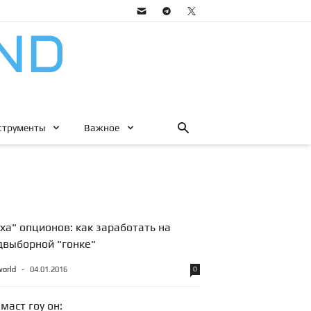
струменты
Важное
ха" опционов: как заработать на
двыборной "гонке"
world
-
04.01.2016
0
маст гоу он: