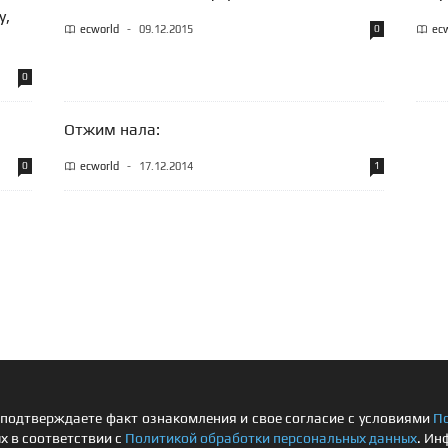
у,
ecworld
-
09.12.2015
0
ec
0
Отжим нала:
0
ecworld
-
17.12.2014
1
подтверждаете факт ознакомления и свое согласие с условиями
П
х в соответствии с
Политикой обработки персональных данных
. Ин