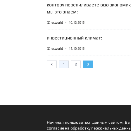
контору перепиливаете всю экономик
мы это знаем:
ecworld
-
10.12.2015
инвестиционный климат:
ecworld
-
11.10.2015
1
2
3
Предыдущий
Начиная пользоваться данным сайтом, Вы 
согласие на обработку персональных данны