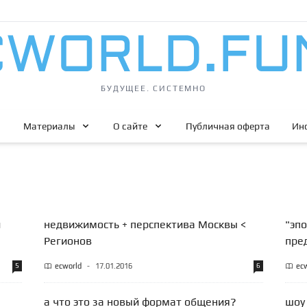
БУДУЩЕЕ. СИСТЕМНО
Материалы
О сайте
Публичная оферта
Ин
и
недвижимость + перспектива Москвы <
"эпо
Регионов
пре
5
ecworld
-
17.01.2016
6
ec
а что это за новый формат общения?
шоу 