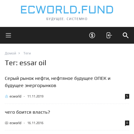
БУДУЩЕЕ. СИСТЕМНО
Открыть главное меню
Открыть скрытые 
Отк
Домой
Теги
Тег: essar oil
Серый рынок нефти, нефтяное будущее ОПЕК и
будущее энергорынков
ecworld
-
11.11.2019
5
чего боится власть?
ecworld
-
16.11.2016
0