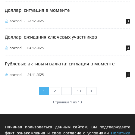
Доллар: ситуация в моменте
ecworld
-
22.12.2025
3
Доллар: ожидания ключевых участников
ecworld
-
04.12.2025
3
Рублевые активы и валюта: ситуация в моменте
ecworld
-
24.11.2025
1
1
2
...
13
Следующий
Страница 1 из 13
Начиная пользоваться данным сайтом, Вы подтверждаете
факт ознакомления и свое согласие с условиями
Политики