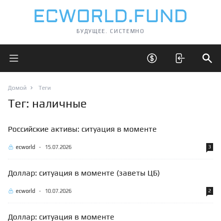
БУДУЩЕЕ. СИСТЕМНО
Открыть главное меню
Открыть скрытые 
Отк
Домой
Теги
Тег: наличные
Российские активы: ситуация в моменте
ecworld
-
15.07.2026
3
Доллар: ситуация в моменте (заветы ЦБ)
ecworld
-
10.07.2026
2
Доллар: ситуация в моменте