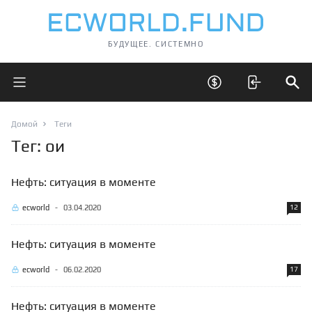
БУДУЩЕЕ. СИСТЕМНО
Открыть главное меню
Открыть скрытые 
Отк
Домой
Теги
Тег: ои
Нефть: ситуация в моменте
ecworld
-
03.04.2020
12
Нефть: ситуация в моменте
ecworld
-
06.02.2020
17
Нефть: ситуация в моменте