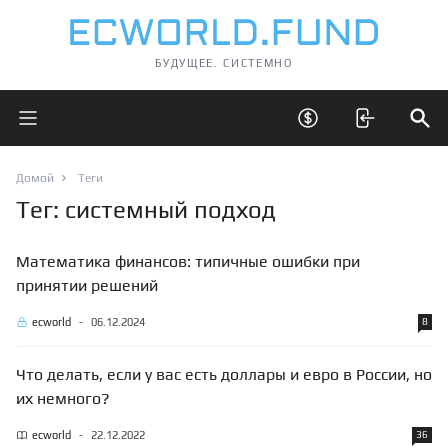
БУДУЩЕЕ. СИСТЕМНО
Открыть главное меню
Открыть скрытые 
Отк
Домой
Теги
Тег: системный подход
Математика финансов: типичные ошибки при
принятии решений
ecworld
-
06.12.2024
8
Что делать, если у вас есть доллары и евро в России, но
их немного?
ecworld
-
22.12.2022
36