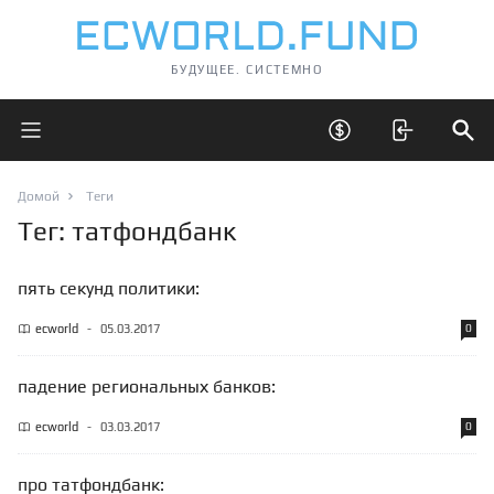
БУДУЩЕЕ. СИСТЕМНО
Открыть главное меню
Открыть скрытые 
Отк
Домой
Теги
Тег: татфондбанк
пять секунд политики:
ecworld
-
05.03.2017
0
падение региональных банков:
ecworld
-
03.03.2017
0
про татфондбанк: