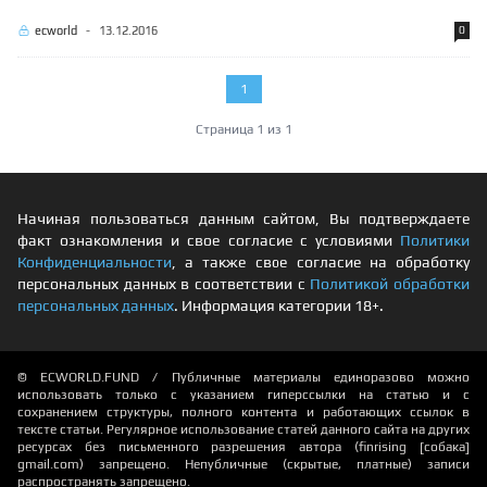
ecworld
-
13.12.2016
0
1
Страница 1 из 1
Начиная пользоваться данным сайтом, Вы подтверждаете
факт ознакомления и свое согласие с условиями
Политики
Конфиденциальности
, а также свое согласие на обработку
персональных данных в соответствии с
Политикой обработки
персональных данных
. Информация категории 18+.
© ECWORLD.FUND / Публичные материалы единоразово можно
использовать только с указанием гиперссылки на статью и с
сохранением структуры, полного контента и работающих ссылок в
тексте статьи. Регулярное использование статей данного сайта на других
ресурсах без письменного разрешения автора (finrising [собака]
gmail.com) запрещено. Непубличные (скрытые, платные) записи
распространять запрещено.