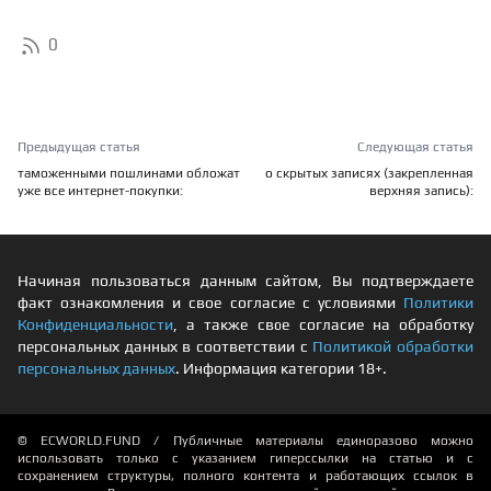
0
Предыдущая статья
Следующая статья
таможенными пошлинами обложат
о скрытых записях (закрепленная
уже все интернет-покупки:
верхняя запись):
Начиная пользоваться данным сайтом, Вы подтверждаете
факт ознакомления и свое согласие с условиями
Политики
Конфиденциальности
, а также свое согласие на обработку
персональных данных в соответствии с
Политикой обработки
персональных данных
. Информация категории 18+.
© ECWORLD.FUND / Публичные материалы единоразово можно
использовать только с указанием гиперссылки на статью и с
сохранением структуры, полного контента и работающих ссылок в