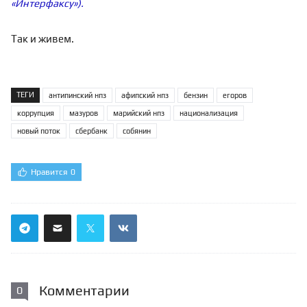
«Интерфаксу»).
Так и живем.
ТЕГИ
антипинский нпз
афипский нпз
бензин
егоров
коррупция
мазуров
марийский нпз
национализация
новый поток
сбербанк
собянин
Нравится
0
Комментарии
0