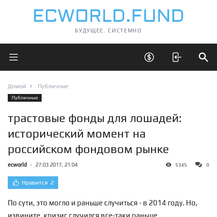
БУДУЩЕЕ. СИСТЕМНО
Открыть главное меню
Открыть скрытые 
Отк
Домой
Публичные
Публичные
трастовые фонды для лошадей:
исторический момент на
российском фондовом рынке
ecworld
-
27.03.2017, 21:04
5345
0
Нравится
2
По сути, это могло и раньше случиться - в 2014 году. Но,
извините, кризис случился все-таки раньше.