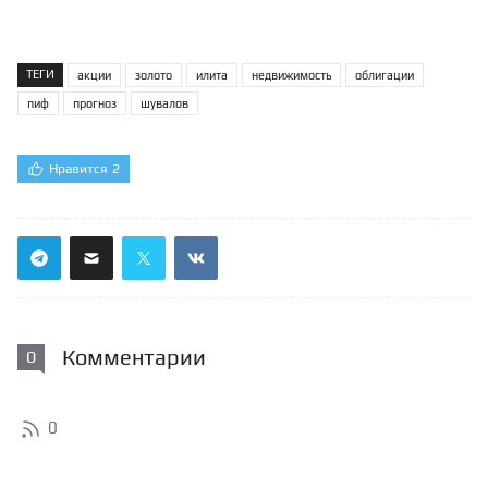
ТЕГИ
акции
золото
илита
недвижимость
облигации
пиф
прогноз
шувалов
Нравится
2
Комментарии
0
0