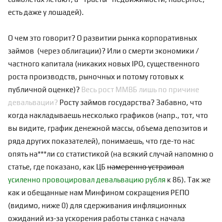
есть даже у лошадей).
О чем это говорит? О развитии рынка корпоративных
займов (через облигации)? Или о смерти экономики /
частного капитала (никаких новых IPO, существенного
роста производств, рыночных и потому готовых к
публичной оценке)?
Весь рост ММВБ лишь по причине
девальвации?
Росту займов государства? Забавно, что
когда накладываешь несколько графиков (напр., тот, что
вы видите, график денежной массы, объема депозитов и
ряда других показателей), понимаешь, что где-то нас
опять на***ли со статистикой (на всякий случай напомню о
статье, где показано, как ЦБ
намеренно устраивал
усиленно провоцировал девальвацию рубля
к 86). Так же
как и обещанные нам Минфином сокращения РЕПО
(видимо, ниже 0) для сдерживания инфляционных
ожиданий из-за ускорения работы станка с начала