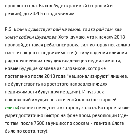
прошлого года. Выход будет красивый (хороший и
резкий), до 2020-го года увидим.
P.S.
Если и существует рай на земле, то это рай там, где
живут собаки Шувалова.
Хотя, думаю, что к началу 2018
произойдет такая ребалансировка сил, которая несколько
сместит акцент с недвижимости (в силу падения влияния
ряда крупнейших текущих владельцев недвижимости;
новые будущие хозяева из силовиков, которые
постепенно после 2018 года "национализируют" лишнее,
не будут ставить на рост этого направления; для
недвижимости будут другие здачи). И пузырек
накоплений имущих не ключевой касты (не старшей
и
литы
) начнет смещаться в сторону золота. Которое также
умрет достаточно быстро на фоне пром. революции (где-
то там, после 7500 за унцию; по срокам - где-то в блоге
было по соотв. тегу).