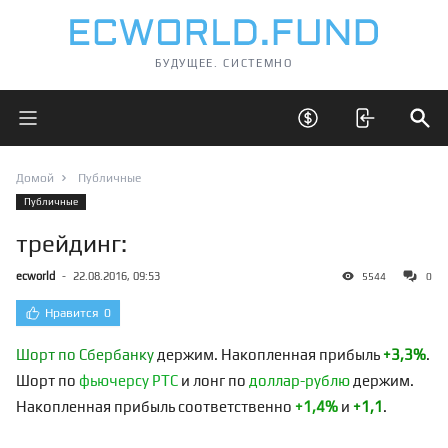
БУДУЩЕЕ. СИСТЕМНО
Открыть главное меню
Открыть скрытые 
Отк
Домой
Публичные
Публичные
трейдинг:
ecworld
-
22.08.2016, 09:53
5544
0
Нравится
0
Шорт по Сбербанку
держим. Накопленная прибыль
+3,3%
.
Шорт по
фьючерсу РТС
и лонг по
доллар-рублю
держим.
Накопленная прибыль соответственно
+1,4%
и
+1,1
.