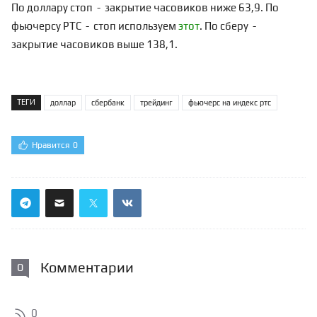
По доллару стоп - закрытие
часовиков ниже 63,9. По
фьючерсу РТС - стоп используем
этот
. По сберу -
закрытие часовиков выше 138,1.
ТЕГИ
доллар
сбербанк
трейдинг
фьючерс на индекс ртс
Нравится
0
Комментарии
0
0