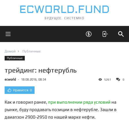
БУДУЩЕЕ. СИСТЕМНО
Открыть главное меню
Открыть скрытые 
Отк
Домой
Публичные
Публичные
трейдинг: нефтерубль
ecworld
-
18.08.2016, 08:34
5261
0
Нравится
0
Как и говорил ранее,
при выполнении ряда условий
на
рынке, буду продавать позиции в нефтерубле. Зашли в
даиапзон 2900-2950 по нашей марке нефти.