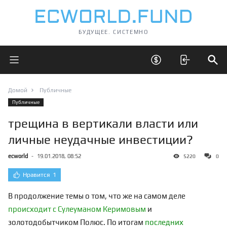
БУДУЩЕЕ. СИСТЕМНО
Открыть главное меню
Открыть скрытые 
Отк
Домой
Публичные
Публичные
трещина в вертикали власти или
личные неудачные инвестиции?
ecworld
-
19.01.2018, 08:52
5220
0
Нравится
1
В продолжение темы о том, что же на самом деле
происходит с Сулеуманом Керимовым
и
золотодобытчиком Полюс. По итогам
последних