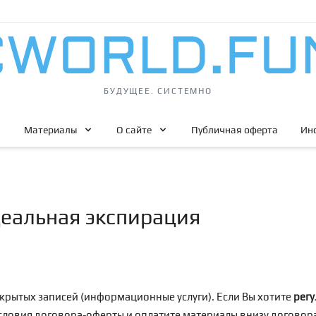
БУДУЩЕЕ. СИСТЕМНО
Материалы
О сайте
Публичная оферта
Ин
деальная экспирация
крытых записей (информационные услуги). Если Вы хотите
регу
условия договора-оферты и оплатите материалы внизу догово