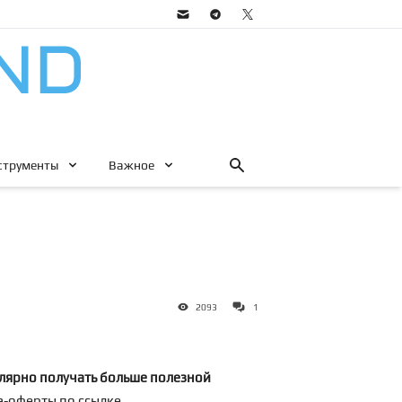
струменты
Важное
2093
1
лярно получать больше полезной
ра-оферты по
ссылке
.