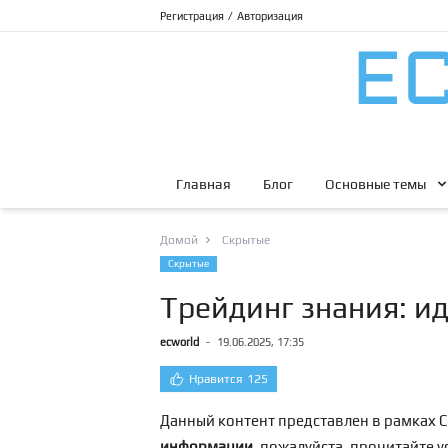
Регистрация
/
Авторизация
Главная
Блог
Основные темы
Домой
Скрытые
Скрытые
Трейдинг знания: и
ecworld
-
19.06.2025, 17:35
Нравится
125
Данный контент представлен в рамках С
информации
, пожалуйста, прочитайте 