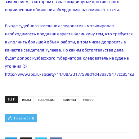
заявлением, в котором назвал выдвинутые против своих
подчиненных обвинения абсурдными, напоминает газета.
В ходе судебного заседания следователь мотивировал
необходимость продления ареста Калинкину тем, что требуется
выполнить большой объем работы, в том числе допросить в
качестве свидетеля Тулеева. По каким обстоятельства дела
будет допрос кузбасского губернатора, следователь на суде не
уточнил (с)
http://www.rbc.ru/society/11/08/2017/598d1d439a79477cc851c25
ТЕГИ
илита
коррупция
политика
тулеев
Нравится
0