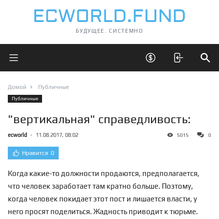
БУДУЩЕЕ. СИСТЕМНО
Открыть главное меню
Открыть скрытые 
Отк
Домой
Публичные
Публичные
"вертикальная" справедливость:
ecworld
-
11.08.2017, 08:02
5015
0
Нравится
0
Когда какие-то должности продаются, предполагается,
что человек заработает там кратно больше. Поэтому,
когда человек покидает этот пост и лишается власти, у
него просят поделиться. Жадность приводит к тюрьме.