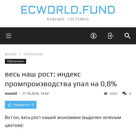
БУДУЩЕЕ. СИСТЕМНО
Открыть главное меню
Открыть скрытые 
Отк
Домой
Публичные
Публичные
весь наш рост: индекс
промпроизводства упал на 0,8%
ecworld
-
17.10.2016, 14:02
4943
0
Нравится
0
Вот он, весь рост нашей экономики (выделен зеленым
цветом):