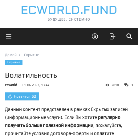
БУДУЩЕЕ. СИСТЕМНО
Открыть главное меню
Открыть скрытые 
Отк
Домой
Скрытые
Скрытые
Волатильность
ecworld
-
09.06.2023, 13:44
2010
3
Нравится
62
Данный контент представлен в рамках Скрытых записей
(информационные услуги). Если Вы хотите
регулярно
получать больше полезной информации
, пожалуйста,
прочитайте условия договора-оферты и оплатите