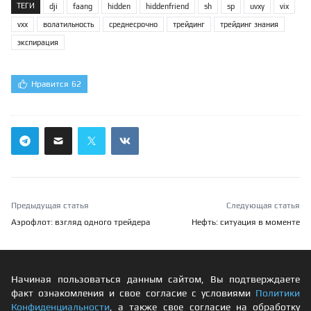
ТЕГИ
dji
faang
hidden
hiddenfriend
sh
sp
uvxy
vix
vxx
волатильность
среднесрочно
трейдинг
трейдинг знания
экспирация
Нравится
62
Предыдущая статья
Следующая статья
Аэрофлот: взгляд одного трейдера
Нефть: ситуация в моменте
Начиная пользоваться данным сайтом, Вы подтверждаете
факт ознакомления и свое согласие с условиями
Политики
Конфиденциальности
, а также свое согласие на обработку