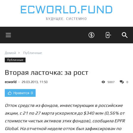
БУДУЩЕЕ. СИСТЕМНО
Открыть главное меню
Открыть скрытые 
Отк
Домой
Публичные
Публичные
Вторая ласточка: за рост
ecworld
-
29.03.2013, 11:50
5007
0
Нравится
0
Отток средств из фондов, инвестирующих в российские
акции, с 21 по 27 марта ускорился до $340 млн (0,56% от
стоимости чистых активов этих фондов), сообщила EPFR
Global. На отчетной неделе отток был зафиксирован по